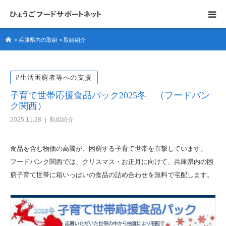
>
兵庫県内の取組
>
取組紹介
フードサポートネットについて
サポーター紹介
#生活困窮者等への支援
子育て世帯応援食品パック2025冬 （フードバン
サポートネットの取組
ク関西）
2025.11.28
取組紹介
県内の取組
食品を含む物価の高騰が、困窮する子育て世帯を直撃しています。
協力募集
フードバンク関西では、クリスマス・お正月に向けて、兵庫県内の困
窮子育て世帯に箱いっぱいの食品の詰め合わせを無料で宅配します。