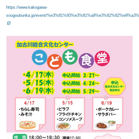
https://www.kakogawa-
sougoubunka.jp/event/%e3%81%93%e3%81%a9%e3%82%82%e9%a3