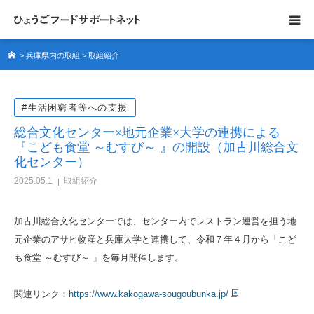
>
兵庫県内の取組
>
取組紹介
フードサポートネットについて
サポーター紹介
#生活困窮者等への支援
総合文化センター×地元企業×大学の連携による
サポートネットの取組
『こども食堂 ～むすび～ 』の開設（加古川総合文
化センター）
県内の取組
2025.05.1
取組紹介
協力募集
加古川総合文化センターでは、センター内でレストラン運営を担う地
元企業のアサヒ物産と兵庫大学と連携して、令和７年４月から「こど
も食堂 ～むすび～ 」を毎月開催します。
関連リンク：
https://www.kakogawa-sougoubunka.jp/